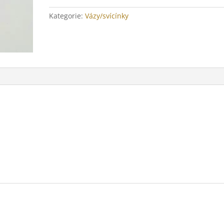
množství
Kategorie:
Vázy/svícínky