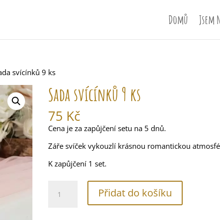
Domů
Jsem 
ada svícínků 9 ks
Sada svícínků 9 ks
75
Kč
Cena je za zapůjčení setu na 5 dnů.
Záře svíček vykouzlí krásnou romantickou atmosfé
K zapůjčení 1 set.
Sada
Přidat do košíku
svícínků
9
ks