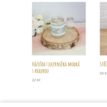
Vázička/lucernička modrá
Stř
s krajkou
50
K
22
Kč