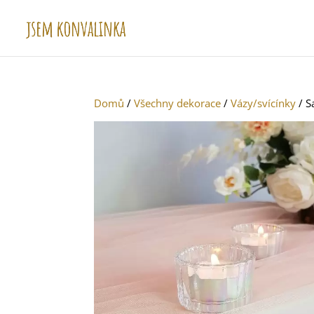
Domů
/
Všechny dekorace
/
Vázy/svícínky
/ S