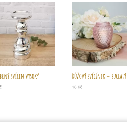
íbrný svícen vysoký
Růžový svícínek – buclatý
č
18
Kč