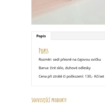
Popis
Popis
Rozměr: sedí přesně na čajovou svíčku
Barva: čiré sklo, duhové odlesky
Cena při ztrátě či poškození: 130,- Kč/set
Související produkty