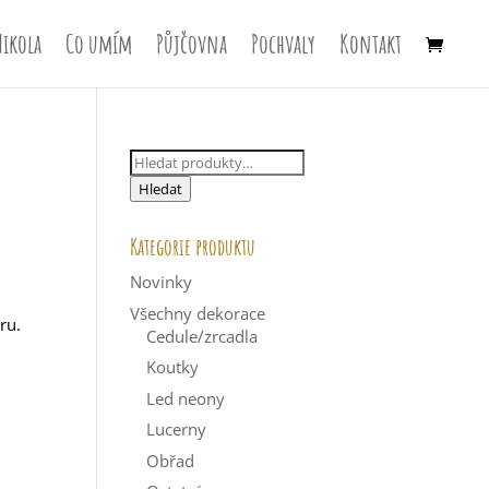
Nikola
Co umím
Půjčovna
Pochvaly
Kontakt
Hledat:
Hledat
Kategorie produktu
Novinky
Všechny dekorace
ru.
Cedule/zrcadla
Koutky
Led neony
Lucerny
Obřad