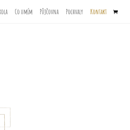
kola
Co umím
Půjčovna
Pochvaly
Kontakt