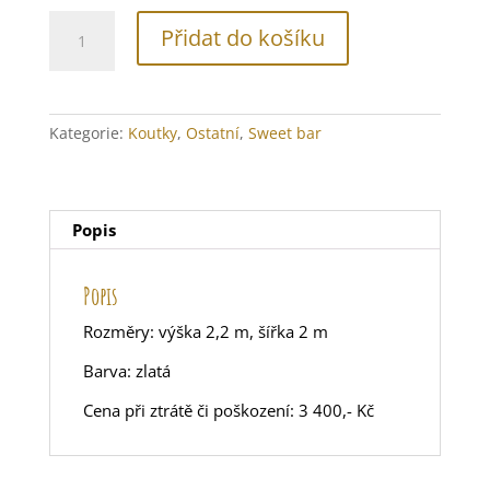
Konstrukce
Přidat do košíku
-
fotostěna
nebo
za
Kategorie:
Koutky
,
Ostatní
,
Sweet bar
novomanžele
množství
Popis
Popis
Rozměry: výška 2,2 m, šířka 2 m
Barva: zlatá
Cena při ztrátě či poškození: 3 400,- Kč