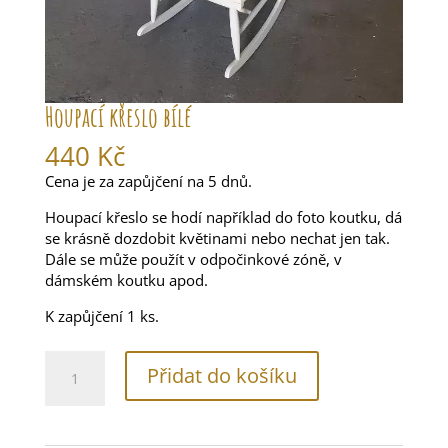
Houpací křeslo bílé
440
Kč
Cena je za zapůjčení na 5 dnů.
Houpací křeslo se hodí například do foto koutku, dá
se krásně dozdobit květinami nebo nechat jen tak.
Dále se může použít v odpočinkové zóně, v
dámském koutku apod.
K zapůjčení 1 ks.
Houpací
Přidat do košíku
křeslo
bílé
množství