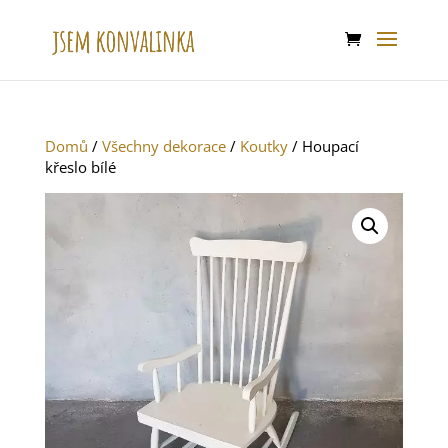
Domů
/
Všechny dekorace
/
Koutky
/ Houpací
křeslo bílé