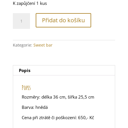
K zapůjčení 1 kus
Dřevěný
Přidat do košíku
podnos
a
jutovými
úchyty
Kategorie:
Sweet bar
množství
Popis
Popis
Rozměry: délka 36 cm, šířka 25,5 cm
Barva: hnědá
Cena při ztrátě či poškození: 650,- Kč